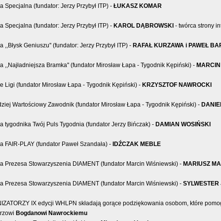
 Specjalna (fundator: Jerzy Przybył ITP) -
ŁUKASZ KOMAR
 Specjalna (fundator: Jerzy Przybył ITP) -
KAROL DĄBROWSKI
- twórca strony 
 ,,Błysk Geniuszu'' (fundator: Jerzy Przybył ITP) -
RAFAŁ KURZAWA i PAWEŁ BA
 ,,Najładniejsza Bramka'' (fundator Mirosław Łapa - Tygodnik Kępiński) -
MARCIN
e Ligi (fundator Mirosław Łapa - Tygodnik Kępiński) -
KRZYSZTOF NAWROCKI
ziej Wartościowy Zawodnik (fundator Mirosław Łapa - Tygodnik Kępiński) -
DANIE
 tygodnika Twój Puls Tygodnia (fundator Jerzy Bińczak) -
DAMIAN WOSIŃSKI
a FAIR-PLAY (fundator Paweł Szandała) -
IDŹCZAK MEBLE
a Prezesa Stowarzyszenia DIAMENT (fundator Marcin Wiśniewski) -
MARIUSZ M
a Prezesa Stowarzyszenia DIAMENT (fundator Marcin Wiśniewski) -
SYLWESTER 
ZATORZY IX edycji WHLPN składają gorące podziękowania osobom, które pomogły
trzowi
Bogdanowi Nawrockiemu