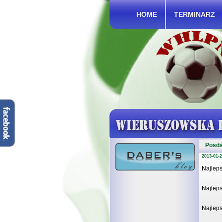
HOME
TERMINARZ
Posd
2013-01-2
Najlep
Najlep
Najleps