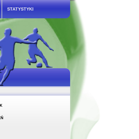
STATYSTYKI
K
EŃ