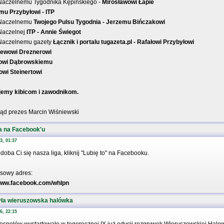
 Naczelnemu Tygodnika Kępińskiego -
Mirosławowi Łapie
mu Przybyłowi - ITP
 Naczelnemu
Twojego Pulsu Tygodnia - Jerzemu Bińczakowi
 Naczelnej
ITP - Annie Świegot
 Naczelnemu gazety
Łącznik i portalu tugazeta.pl - Rafałowi Przybyłowi
iewowi Dreznerowi
owi Dąbrowskiemu
owi Steinertowi
jemy kibicom i zawodnikom.
ąd prezes Marcin Wiśniewski
a na Facebook'u
3, 01:37
odoba Ci się nasza liga, kliknij "Lubię to" na Facebooku.
sowy adres:
/www.facebook.com/whlpn
ła wieruszowska halówka
6, 22:15