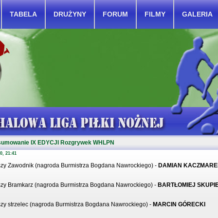
TABELA
DRUŻYNY
FORUM
FILMY
GALERIA
sumowanie IX EDYCJI Rozgrywek WHLPN
0, 21:41
szy Zawodnik (nagroda Burmistrza Bogdana Nawrockiego) -
DAMIAN KACZMARE
szy Bramkarz (nagroda Burmistrza Bogdana Nawrockiego) -
BARTŁOMIEJ SKUPI
zy strzelec (nagroda Burmistrza Bogdana Nawrockiego) -
MARCIN GÓRECKI