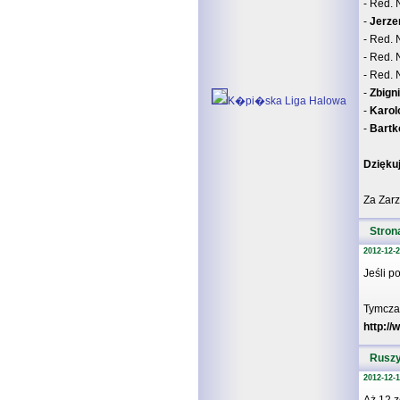
- Red.
-
Jerze
- Red.
- Red.
- Red.
-
Zbign
K�pi�ska Liga Halowa
-
Karol
-
Bartk
Dzięku
Za Zarz
Stron
2012-12-2
Jeśli p
Tymcza
http:/
Ruszy
2012-12-1