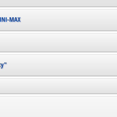
MINI-MAX
ty"