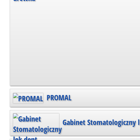
PROMAL
Gabinet Stomatologiczny l