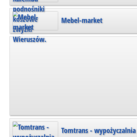
Mebel-market
Tomtrans - wypożyczalnia 