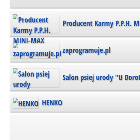
Producent Karmy P.P.H. 
zaprogramuje.pl
Salon psiej urody "U Doro
HENKO