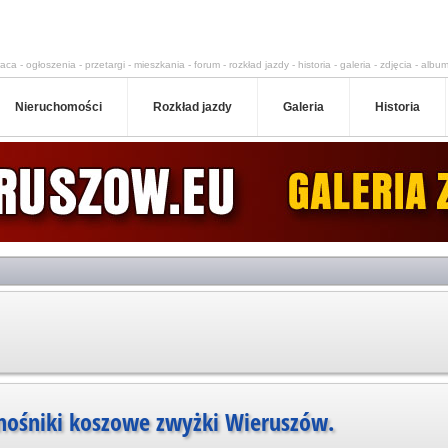
aca - ogłoszenia - przetargi - mieszkania - forum - rozkład jazdy - historia - galeria - zdjęcia - album
Nieruchomości
Rozkład jazdy
Galeria
Historia
ośniki koszowe zwyżki Wieruszów.