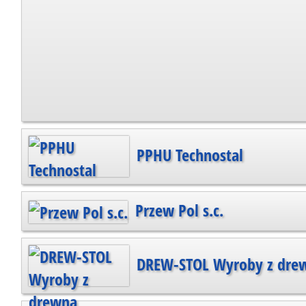
PPHU Technostal
Przew Pol s.c.
DREW-STOL Wyroby z dre