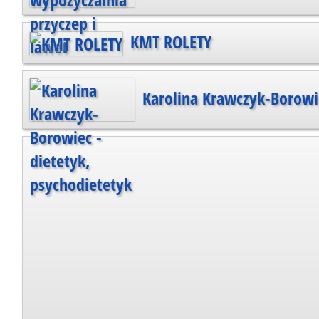
KMT ROLETY
Karolina Krawczyk-Borowie