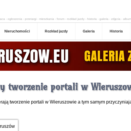
aca - ogłoszenia - przetargi - mieszkania - forum - rozkład jazdy - historia - galeria - zdjęcia - album
Nieruchomości
Rozkład jazdy
Galeria
Historia
y tworzenie portali w Wieruszo
rają tworzenie portali w Wieruszowie a tym samym przyczyniają