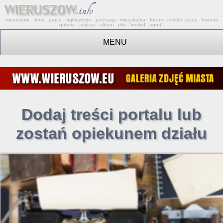
- wieruszów - firma - praca - ogłoszenia - przetargi - mieszkania - forum - rozkład jazdy - historia -
galeria - zdjêcia - album - pks - beskid - sport -
MENU
Dodaj treści portalu lub
zostań opiekunem działu